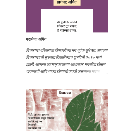
प्रार्थना: अर्पित
विचारयज्ञ परिवाराला दीपावलीच्या मनःपूर्वक शुभेच्छा. आपल्या
विचारयज्ञाची सुरुवात दिवाळीच्याच शुभदिनी २०१० मध्ये
झाली. आपल्या आत्मप्रकाशाच्या आधारावर भयरहित होऊन
जगण्याची आणि व्यक्त होण्याची शक्ती असणाऱ्या माझ्या
सद्गुरुंच्या कृपेस अनंत प्रणाम. लेखणीची शक्ती मला
ब्लॉगिंगमुळे अनुभवायला मिळाली. आठ वर्ष मराठीत अविरत
लिहिण्याची इच्छा, ऊर्जा आणि प्रोत्साहन आपल्या स्नेहामुळेच
शक्य झाले. आभार मानण्याने औपचारिकता आल्यासारखी
वाटते. तरीही माझ्या छोट्या छोट्या प्रयत्नांवर तुम्ही प्रेम
केले, मला आपलेपणाने मार्गदर्शन केले, प्रोत्साहन दिले
त्याबद्दल मनापासून आभार. विचारयज्ञावर आपले प्रेम सतत
वाढत राहो हीच प्रार्थना. आज दिवाळी आणि विचारयज्ञाचा