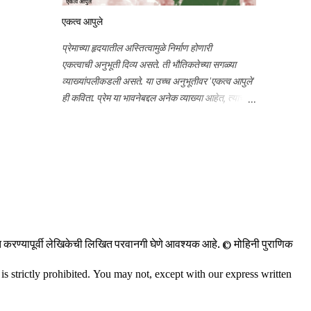
जन्मदिन असा दुहेरी आनंद साजरा करण्यासाठी, जी व्यक्ती
एकत्व आपुले
माझी प्रेरणा आहे, ज्या व्यक्तिला समर्पित स्तोत्राने माझ्या
आयुष्यात लेखनाची अनमोल भेट आली त्या प्रभू रामचंद्रांस
प्रेमाच्या हृदयातील अस्तित्वामुळे निर्माण होणारी
आज प्रार्थना करीत आहे.
एकत्वाची अनुभूती दिव्य असते. ती भौतिकतेच्या सगळ्या
व्याख्यांपलीकडली असते. या उच्च अनुभूतीवर 'एकत्व आपुले'
ही कविता. प्रेम या भावनेबद्दल अनेक व्याख्या आहेत, त्याचे
अनेक रंग आहेत, छटा आहेत. पण दिवसेंदिवस समाजाचा प्रेम
या शब्दाकडे बघण्याचा दृष्टिकोन संकुचित आणि हीन होत
आहे. असे असले तरी विचारयज्ञमध्ये नेहमीच उच्च
आध्यात्मिक तत्त्वांवरील काव्य व्यक्त करण्याचा प्रयत्न
असतो. अशीच आजची कविता प्रेमाच्या दिव्यत्वावर.
ाशित करण्यापूर्वी लेखिकेची लिखित परवानगी घेणे आवश्यक आहे. ©️ मोहिनी पुराणिक
s strictly prohibited.
You may not, except with our express written