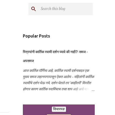
Popular Posts
स्त्रियांनी कार्तिक स्वामी दर्शन घ्यावे की नाही?: समज -
अपसमज
आज कार्तिक पौर्णिमा आहे. कार्तिक स्वामी दर्शनाबद्दल एक
मुख्य समज लहानपणापासून ऐकत आलेय – महिलांनी कार्तिक
स्वामींचे दर्शन घेऊ नये. दर्शन घेतले तर ‘काहीतरी’ विपरीत
होणार कारण कार्तिक स्वामिंचाच तसा शाप आहे असे मानले
जाते. विपरीत म्हणजे काय ते आता माझ्या लक्षात नाही. बरेचसे
लोक हा समज खरा मानतात. यामागे काय कारण आहे हे
जाणून घेण्याचा हा प्रयत्न...