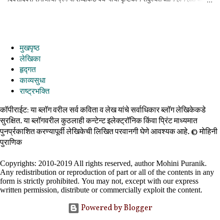
असे असले तरी विचारयज्ञमध्ये नेहमीच उच्च आध्यात्मिक तत्त्वांवरील काव्य व्यक्त करण्याचा
प्रयत्न असतो. अशीच आजची कविता प्रेमाच्या दिव्यत्वावर.
मुखपृष्ठ
लेखिका
हृद्गत
काव्यसुधा
राष्ट्रभक्ति
कॉपीराईट: या ब्लॉग वरील सर्व कविता व लेख यांचे सर्वाधिकार ब्लॉग लेखिकेकडे
सुरक्षित. या ब्लॉगवरील कुठलाही कन्टेन्ट इलेक्ट्रॉनिक किंवा प्रिंट माध्यमात
पुनर्प्रकाशित करण्यापूर्वी लेखिकेची लिखित परवानगी घेणे आवश्यक आहे. ©️ मोहिनी
पुराणिक
Copyrights: 2010-2019 All rights reserved, author Mohini Puranik.
Any redistribution or reproduction of part or all of the contents in any
form is strictly prohibited.
You may not, except with our express
written permission, distribute or commercially exploit the content.
Powered by Blogger