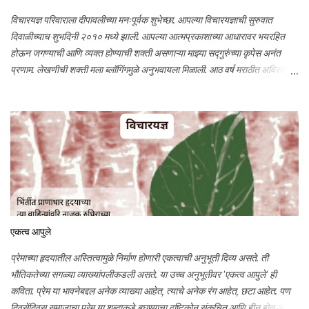
विचारयज्ञ परिवाराला दीपावलीच्या मनःपूर्वक शुभेच्छा. आपल्या विचारयज्ञाची सुरुवात
दिवाळीच्याच शुभदिनी २०१० मध्ये झाली. आपल्या आत्मप्रकाशाच्या आधारावर भयरहित
होऊन जगण्याची आणि व्यक्त होण्याची शक्ती असणाऱ्या माझ्या सद्गुरुंच्या कृपेस अनंत
प्रणाम. लेखणीची शक्ती मला ब्लॉगिंगमुळे अनुभवायला मिळाली. आठ वर्ष मराठीत अविरत
लिहिण्याची इच्छा, ऊर्जा आणि प्रोत्साहन आपल्या स्नेहामुळेच शक्य झाले. आभार मानण्याने
औपचारिकता आल्यासारखी वाटते. तरीही माझ्या छोट्या छोट्या प्रयत्नांवर तुम्ही प्रेम केले,
मला आपलेपणाने मार्गदर्शन केले, प्रोत्साहन दिले त्याबद्दल मनापासून आभार. विचारयज्ञावर
आपले प्रेम सतत वाढत राहो हीच प्रार्थना. आज दिवाळी आणि विचारयज्ञाचा जन्मदिन
असा दुहेरी आनंद साजरा करण्यासाठी, जी व्यक्ती माझी प्रेरणा आहे, ज्या व्यक्तिला समर्पित
स्तोत्राने माझ्या आयुष्यात लेखनाची अनमोल भेट आली त्या प्रभू रामचंद्रांस आज प्रार्थना
करीत आहे.
एकत्व आपुले
प्रेमाच्या हृदयातील अस्तित्वामुळे निर्माण होणारी एकत्वाची अनुभूती दिव्य असते. ती
भौतिकतेच्या सगळ्या व्याख्यांपलीकडली असते. या उच्च अनुभूतीवर 'एकत्व आपुले' ही
कविता. प्रेम या भावनेबद्दल अनेक व्याख्या आहेत, त्याचे अनेक रंग आहेत, छटा आहेत. पण
दिवसेंदिवस समाजाचा प्रेम या शब्दाकडे बघण्याचा दृष्टिकोन संकुचित आणि हीन होत आहे.