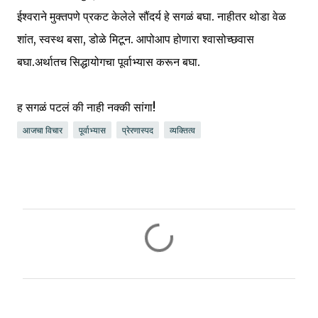
ईश्वराने मुक्तपणे प्रकट केलेले सौंदर्य हे सगळं बघा. नाहीतर थोडा वेळ
शांत, स्वस्थ बसा, डोळे मिटून. आपोआप होणारा श्वासोच्छवास
बघा.अर्थातच सिद्धायोगचा पूर्वाभ्यास करून बघा.
ह सगळं पटलं की नाही नक्की सांगा!
आजचा विचार
पूर्वाभ्यास
प्रेरणास्पद
व्यक्तित्व
C
o
m
m
e