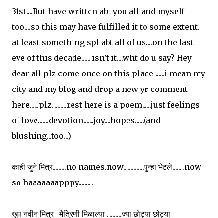
31st....But have written abt you all and myself
too....so this may have fulfilled it to some extent..
at least something spl abt all of us....on the last
eve of this decade.......isn't it....wht do u say? Hey
dear all plz come once on this place ......i mean my
city and my blog and drop a new yr comment
here......plz..........rest here is a poem......just feelings
of love.......devotion.......joy....hopes......(and
blushing...too...)
काही जुने मित्र.........no names.now..............पुन्हा भेटले........now
so haaaaaaapppy..........
खुप नवीन मित्र -मैत्रिणी मिळाल्या ..........ज्या छोट्या छोट्या