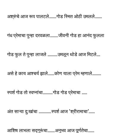
अश्रुंचे आज रूप पालटले........गोड स्मित ओठी उमलले........
गंध प्रेमाचा पुन्हा दरवळला.........जीवनी गोड हा आनंद फुलला
गोड फुल ते पुन्हा लाजले ...........उमलून थोडे आज मिटले....
असे हे काय आश्चर्य झाले.......कोण याला प्रेम म्हणाले..........
स्पर्श गोड तो स्वप्नांचा...........गोड गोड प्रेमाचा ......
अंत साऱ्या दु:खांचा ..............स्पर्श आज 'श्रीरामाचा'.......
आशिष लाभला सद्गुरूंचा........अनुभव आज पूर्णतेचा.......