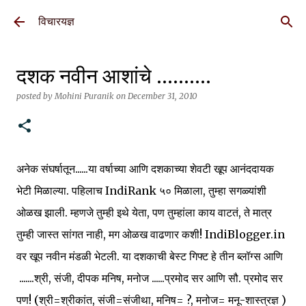
Skip to main content
विचारयज्ञ
दशक नवीन आशांचे ..........
posted by
Mohini Puranik
on
December 31, 2010
अनेक संघर्षातून......या वर्षाच्या आणि दशकाच्या शेवटी खूप आनंददायक
भेटी मिळाल्या. पहिलाच IndiRank ५० मिळाला, तुम्हा सगळ्यांशी
ओळख झाली. म्हणजे तुम्ही इथे येता, पण तुम्हांला काय वाटतं, ते मात्र
तुम्ही जास्त सांगत नाही, मग ओळख वाढणार कशी! IndiBlogger.in
वर खूप नवीन मंडळी भेटली. या दशकाची बेस्ट गिफ्ट हे तीन ब्लॉग्स आणि
.......श्री, संजी, दीपक मनिष, मनोज ......प्रमोद सर आणि सौ. प्रमोद सर
पण! (श्री=श्रीकांत, संजी=संजीथा, मनिष= ?, मनोज= मनू-शास्त्रज्ञ )