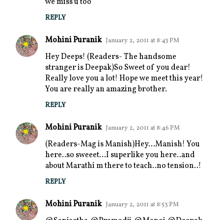
we miss u too
REPLY
Mohini Puranik
January 2, 2011 at 8:43 PM
Hey Deeps! (Readers- The handsome
stranger is Deepak)So Sweet of you dear!
Really love you a lot! Hope we meet this year!
You are really an amazing brother.
REPLY
Mohini Puranik
January 2, 2011 at 8:46 PM
(Readers-Mag is Manish)Hey...Manish! You
here..so sweeet...I superlike you here..and
about Marathi m there to teach..no tension..!
REPLY
Mohini Puranik
January 2, 2011 at 8:53 PM