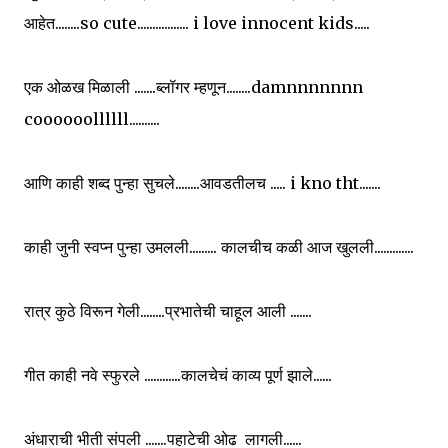
आहेत........so cute................. i love innocent kids.....
एक ओळख मिळाली .......ब्लॉगर म्हणून........damnnnnnnn
coooooollllll..........
आणि काही शब्द पुन्हा सुचले........आवडतीलच ..... i kno tht.......
काही जुनी स्वप्न पुन्हा उमलली......... कालचीच कळी आज खुलली.............
रात्र कुठे विरून गेली........प्रभातेची चाहूल आली .......
गीत काही नवे स्फुरले ............कालचेचं काव्य पूर्ण झाले......
अंधाराची भीती संपली .......पहाटेची ओढ लागली......