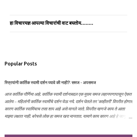
हा विचारयज्ञ आपल्या विचारांची वाट बघतोय........
P
o
s
t
a
C
Popular Posts
o
m
m
स्त्रियांनी कार्तिक स्वामी दर्शन घ्यावे की नाही?: समज - अपसमज
e
n
आज कार्तिक पौर्णिमा आहे. कार्तिक स्वामी दर्शनाबद्दल एक मुख्य समज लहानपणापासून ऐकत
t
आलेय – महिलांनी कार्तिक स्वामींचे दर्शन घेऊ नये. दर्शन घेतले तर ‘काहीतरी’ विपरीत होणार
कारण कार्तिक स्वामिंचाच तसा शाप आहे असे मानले जाते. विपरीत म्हणजे काय ते आता
माझ्या लक्षात नाही. बरेचसे लोक हा समज खरा मानतात. यामागे काय कारण आहे हे जाणून
घेण्याचा हा प्रयत्न...