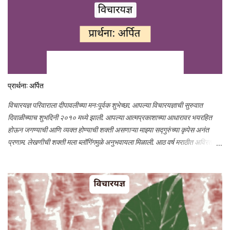
प्रार्थना: अर्पित
विचारयज्ञ परिवाराला दीपावलीच्या मनःपूर्वक शुभेच्छा. आपल्या विचारयज्ञाची सुरुवात
दिवाळीच्याच शुभदिनी २०१० मध्ये झाली. आपल्या आत्मप्रकाशाच्या आधारावर भयरहित
होऊन जगण्याची आणि व्यक्त होण्याची शक्ती असणाऱ्या माझ्या सद्गुरुंच्या कृपेस अनंत
प्रणाम. लेखणीची शक्ती मला ब्लॉगिंगमुळे अनुभवायला मिळाली. आठ वर्ष मराठीत अविरत
लिहिण्याची इच्छा, ऊर्जा आणि प्रोत्साहन आपल्या स्नेहामुळेच शक्य झाले. आभार मानण्याने
औपचारिकता आल्यासारखी वाटते. तरीही माझ्या छोट्या छोट्या प्रयत्नांवर तुम्ही प्रेम केले,
मला आपलेपणाने मार्गदर्शन केले, प्रोत्साहन दिले त्याबद्दल मनापासून आभार. विचारयज्ञावर
आपले प्रेम सतत वाढत राहो हीच प्रार्थना. आज दिवाळी आणि विचारयज्ञाचा जन्मदिन
असा दुहेरी आनंद साजरा करण्यासाठी, जी व्यक्ती माझी प्रेरणा आहे, ज्या व्यक्तिला समर्पित
स्तोत्राने माझ्या आयुष्यात लेखनाची अनमोल भेट आली त्या प्रभू रामचंद्रांस आज प्रार्थना
करीत आहे.