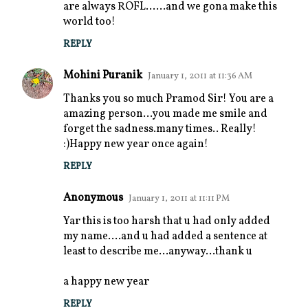
are always ROFL......and we gona make this
world too!
REPLY
Mohini Puranik
January 1, 2011 at 11:36 AM
Thanks you so much Pramod Sir! You are a
amazing person...you made me smile and
forget the sadness.many times.. Really!
:)Happy new year once again!
REPLY
Anonymous
January 1, 2011 at 11:11 PM
Yar this is too harsh that u had only added
my name....and u had added a sentence at
least to describe me...anyway...thank u
a happy new year
REPLY