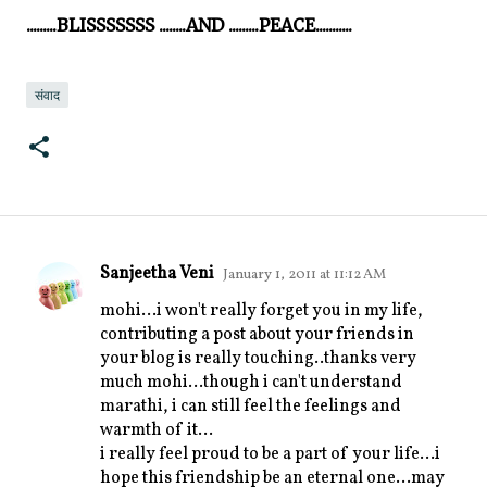
.........BLISSSSSSS ........AND .........PEACE...........
संवाद
Sanjeetha Veni
January 1, 2011 at 11:12 AM
C
mohi...i won't really forget you in my life,
o
contributing a post about your friends in
m
your blog is really touching..thanks very
m
much mohi...though i can't understand
e
marathi, i can still feel the feelings and
warmth of it...
n
i really feel proud to be a part of your life...i
t
hope this friendship be an eternal one...may