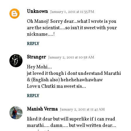
Unknown
January 1, 2011 at 11:35 PM
Oh Manoj! Sorry dear...what I wrote is you
are the scientist....so isn't it sweet with your
nickname....!
REPLY
Stranger
January 2, 2011 at 10:58 AM
Hey Mohi...
jst loved it though i dont understand Marathi
& (English also) hehehehawhawhaw
Love u Chutki ma sweet sis...
REPLY
Manish Verma
January 2, 2011 at 11:41 AM
liked it dear but will superlike if i can read
marathi.... damn.... but well written dear...