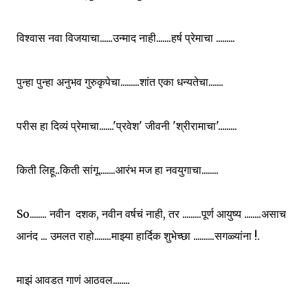
विश्वास नवा विजयाचा......उन्माद नाही.......हर्ष प्रेमाचा .........
पुन्हा पुन्हा अनुभव गुरुकृपेचा.........शांत एका धन्यतेचा.......
परीस हा दिव्यं प्रेमाचा.......'प्रवेश' जीवनी 'श्रीरामाचा'.........
किती लिहू..किती सांगू........आरंभ मज हा नवयुगाचा........
So........ नवीन दशक, नवीन वर्षचं नाही, तर .........पूर्ण आयुष्य ........असाच
आनंद ... उमलत राहो........माझ्या हार्दिक शुभेच्छा ..........सगळ्यांना !.
माझं आवडत गाणं आठवल........