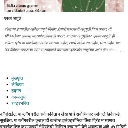
एकत्व आपुले
प्रेमाच्या हृदयातील अस्तित्वामुळे निर्माण होणारी एकत्वाची अनुभूती दिव्य असते. ती
भौतिकतेच्या सगळ्या व्याख्यांपलीकडली असते. या उच्च अनुभूतीवर 'एकत्व आपुले' ही
कविता. प्रेम या भावनेबद्दल अनेक व्याख्या आहेत, त्याचे अनेक रंग आहेत, छटा आहेत. पण
दिवसेंदिवस समाजाचा प्रेम या शब्दाकडे बघण्याचा दृष्टिकोन संकुचित आणि हीन होत आहे.
असे असले तरी विचारयज्ञमध्ये नेहमीच उच्च आध्यात्मिक तत्त्वांवरील काव्य व्यक्त करण्याचा
प्रयत्न असतो. अशीच आजची कविता प्रेमाच्या दिव्यत्वावर.
मुखपृष्ठ
लेखिका
हृद्गत
काव्यसुधा
राष्ट्रभक्ति
कॉपीराईट: या ब्लॉग वरील सर्व कविता व लेख यांचे सर्वाधिकार ब्लॉग लेखिकेकडे
सुरक्षित. या ब्लॉगवरील कुठलाही कन्टेन्ट इलेक्ट्रॉनिक किंवा प्रिंट माध्यमात
पुनर्प्रकाशित करण्यापूर्वी लेखिकेची लिखित परवानगी घेणे आवश्यक आहे. ©️ मोहिनी