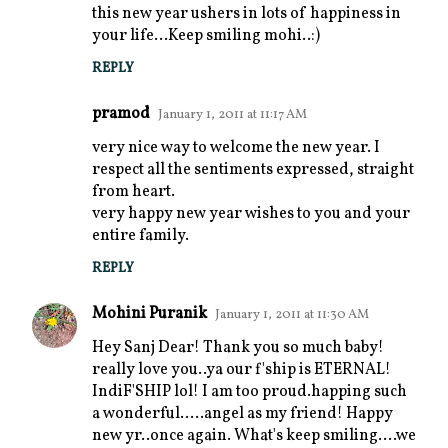
s
this new year ushers in lots of happiness in
your life...Keep smiling mohi..:)
REPLY
pramod
January 1, 2011 at 11:17 AM
very nice way to welcome the new year. I
respect all the sentiments expressed, straight
from heart.
very happy new year wishes to you and your
entire family.
REPLY
Mohini Puranik
January 1, 2011 at 11:30 AM
Hey Sanj Dear! Thank you so much baby!
really love you..ya our f'ship is ETERNAL!
IndiF'SHIP lol! I am too proud.happing such
a wonderful.....angel as my friend! Happy
new yr..once again. What's keep smiling....we