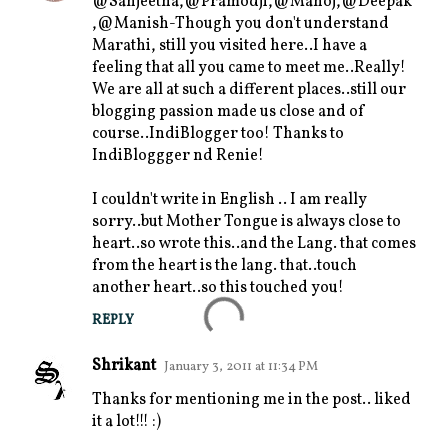
@Sanjeetha,@Pramodji,@Manoj,@Deepak
,@Manish-Though you don't understand
Marathi, still you visited here..I have a
feeling that all you came to meet me..Really!
We are all at such a different places..still our
blogging passion made us close and of
course..IndiBlogger too! Thanks to
IndiBloggger nd Renie!
I couldn't write in English .. I am really
sorry..but Mother Tongue is always close to
heart..so wrote this..and the Lang. that comes
from the heart is the lang. that..touch
another heart..so this touched you!
REPLY
Shrikant
January 3, 2011 at 11:34 PM
Thanks for mentioning me in the post.. liked
it a lot!!! :)