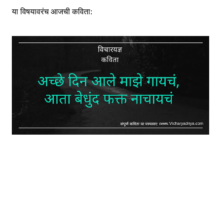
या विषयाव
रं
च आजची कविता: