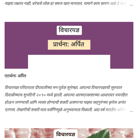
माझ्या लक्षात नाही. बरेचसे लोक हा समज खरा मानतात. यामागे काय कारण आहे हे जाणून
घेण्याचा हा प्रयत्न...
प्रार्थना: अर्पित
विचारयज्ञ परिवाराला दीपावलीच्या मनःपूर्वक शुभेच्छा. आपल्या विचारयज्ञाची सुरुवात
दिवाळीच्याच शुभदिनी २०१० मध्ये झाली. आपल्या आत्मप्रकाशाच्या आधारावर भयरहित
होऊन जगण्याची आणि व्यक्त होण्याची शक्ती असणाऱ्या माझ्या सद्गुरुंच्या कृपेस अनंत
प्रणाम. लेखणीची शक्ती मला ब्लॉगिंगमुळे अनुभवायला मिळाली. आठ वर्ष मराठीत अविरत
लिहिण्याची इच्छा, ऊर्जा आणि प्रोत्साहन आपल्या स्नेहामुळेच शक्य झाले. आभार मानण्याने
औपचारिकता आल्यासारखी वाटते. तरीही माझ्या छोट्या छोट्या प्रयत्नांवर तुम्ही प्रेम केले,
मला आपलेपणाने मार्गदर्शन केले, प्रोत्साहन दिले त्याबद्दल मनापासून आभार. विचारयज्ञावर