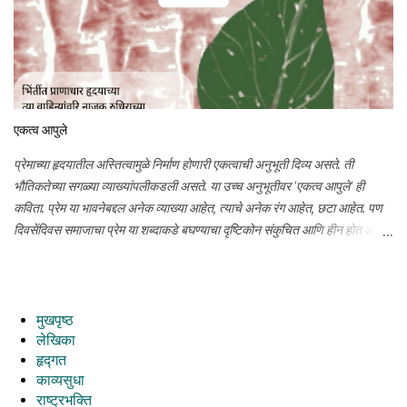
आपले प्रेम सतत वाढत राहो हीच प्रार्थना. आज दिवाळी आणि विचारयज्ञाचा जन्मदिन
असा दुहेरी आनंद साजरा करण्यासाठी, जी व्यक्ती माझी प्रेरणा आहे, ज्या व्यक्तिला समर्पित
स्तोत्राने माझ्या आयुष्यात लेखनाची अनमोल भेट आली त्या प्रभू रामचंद्रांस आज प्रार्थना
करीत आहे.
एकत्व आपुले
प्रेमाच्या हृदयातील अस्तित्वामुळे निर्माण होणारी एकत्वाची अनुभूती दिव्य असते. ती
भौतिकतेच्या सगळ्या व्याख्यांपलीकडली असते. या उच्च अनुभूतीवर 'एकत्व आपुले' ही
कविता. प्रेम या भावनेबद्दल अनेक व्याख्या आहेत, त्याचे अनेक रंग आहेत, छटा आहेत. पण
दिवसेंदिवस समाजाचा प्रेम या शब्दाकडे बघण्याचा दृष्टिकोन संकुचित आणि हीन होत आहे.
असे असले तरी विचारयज्ञमध्ये नेहमीच उच्च आध्यात्मिक तत्त्वांवरील काव्य व्यक्त करण्याचा
प्रयत्न असतो. अशीच आजची कविता प्रेमाच्या दिव्यत्वावर.
मुखपृष्ठ
लेखिका
हृद्गत
काव्यसुधा
राष्ट्रभक्ति