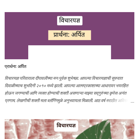
घेण्याचा हा प्रयत्न...
प्रार्थना: अर्पित
विचारयज्ञ परिवाराला दीपावलीच्या मनःपूर्वक शुभेच्छा. आपल्या विचारयज्ञाची सुरुवात
दिवाळीच्याच शुभदिनी २०१० मध्ये झाली. आपल्या आत्मप्रकाशाच्या आधारावर भयरहित
होऊन जगण्याची आणि व्यक्त होण्याची शक्ती असणाऱ्या माझ्या सद्गुरुंच्या कृपेस अनंत
प्रणाम. लेखणीची शक्ती मला ब्लॉगिंगमुळे अनुभवायला मिळाली. आठ वर्ष मराठीत अविरत
लिहिण्याची इच्छा, ऊर्जा आणि प्रोत्साहन आपल्या स्नेहामुळेच शक्य झाले. आभार मानण्याने
औपचारिकता आल्यासारखी वाटते. तरीही माझ्या छोट्या छोट्या प्रयत्नांवर तुम्ही प्रेम केले,
मला आपलेपणाने मार्गदर्शन केले, प्रोत्साहन दिले त्याबद्दल मनापासून आभार. विचारयज्ञावर
आपले प्रेम सतत वाढत राहो हीच प्रार्थना. आज दिवाळी आणि विचारयज्ञाचा जन्मदिन
असा दुहेरी आनंद साजरा करण्यासाठी, जी व्यक्ती माझी प्रेरणा आहे, ज्या व्यक्तिला समर्पित