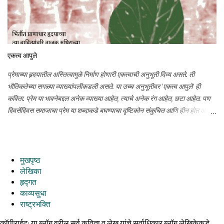
स्तोत्राने माझ्या आयुष्यात लेखनाची अनमोल भेट आली त्या प्रभू रामचंद्रांस आज प्रार्थना
करीत आहे.
एकत्व आपुले
प्रेमाच्या हृदयातील अस्तित्वामुळे निर्माण होणारी एकत्वाची अनुभूती दिव्य असते. ती
भौतिकतेच्या सगळ्या व्याख्यांपलीकडली असते. या उच्च अनुभूतीवर 'एकत्व आपुले' ही
कविता. प्रेम या भावनेबद्दल अनेक व्याख्या आहेत, त्याचे अनेक रंग आहेत, छटा आहेत. पण
दिवसेंदिवस समाजाचा प्रेम या शब्दाकडे बघण्याचा दृष्टिकोन संकुचित आणि हीन होत आहे.
असे असले तरी विचारयज्ञमध्ये नेहमीच उच्च आध्यात्मिक तत्त्वांवरील काव्य व्यक्त करण्याचा
प्रयत्न असतो. अशीच आजची कविता प्रेमाच्या दिव्यत्वावर.
मुखपृष्ठ
लेखिका
हृद्गत
काव्यसुधा
राष्ट्रभक्ति