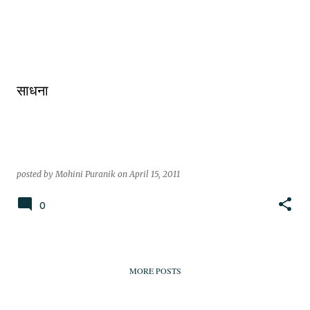
P
o
s
साधना
t
s
posted by
Mohini Puranik
on
April 15, 2011
0
MORE POSTS